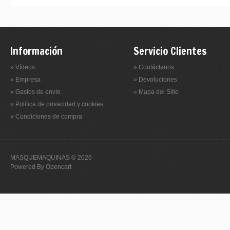
Información
Servicio Clientes
» Vídeos
» Contáctanos
» Empresa
» Devoluciones
» Gastos de envío
» Mapa del Sitio
» Política de privacidad y cookies
» Condiciones de compra
MASQUEMAQUINAS © 2026
Powered By
Opencart